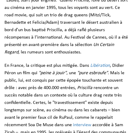
"Ladies, start your engines."
Quand
Priscilla, folle du désert
sort
au cinéma en janvier 1995, tous les voyants sont au vert. Ce
road movie, qui suit un trio de drag queens (Mitzi/Tick,
Bernadette et Felicia/Adam) traversant le désert australien à
bord d’un bus baptisé Priscilla, a déjà raflé plusieurs
récompenses à l’international. Au
Festival de Cannes
, où il a été
présenté en avant-première dans la sélection
Un Certain
Regard
, les rumeurs sont enthousiastes.
En France, la critique est plus mitigée. Dans
Libération
, Didier
Péron un film qui
"peine à jouir"
, une
"pure esbroufe"
. Mais le
public, lui, est conquis par cette épopée touchante et souvent
drôle : avec près de 400.000 entrées,
Priscilla
rencontre un
succès notable dans un contexte où la culture drag reste très
confidentielle. Certes, le "travestissement" existe depuis
longtemps sur scène, au cinéma ou dans les cabarets – bien
avant le premier faux cil de RuPaul, comme le rappelait
récemment Soa De Muse dans une
interview
accordée à Sam
Zirah –, mais en 1995, les préjugés à l’égard des communautés