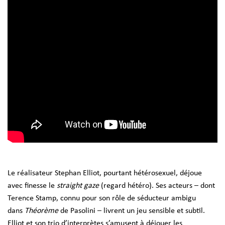
Le réalisateur Stephan Elliot, pourtant hétérosexuel, déjoue
avec finesse le
straight gaze
(regard hétéro). Ses acteurs – dont
Terence Stamp, connu pour son rôle de séducteur ambigu
dans
Théorème
de Pasolini
– livrent un jeu sensible et subtil.
Elliot et son trio d’interprètes s’amusent à déjouer les