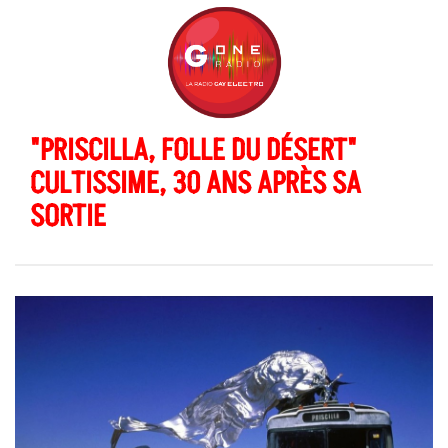
"PRISCILLA, FOLLE DU DÉSERT"
CULTISSIME, 30 ANS APRÈS SA
SORTIE