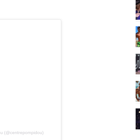
dou (@centrepompidou)