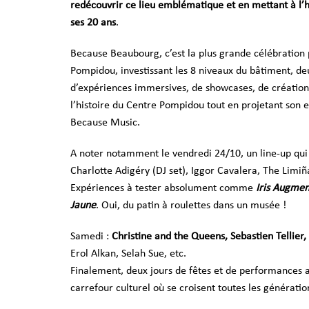
redécouvrir ce lieu emblématique et en mettant à l’
ses 20 ans
.
Because Beaubourg, c’est la plus grande célébration
Pompidou, investissant les 8 niveaux du bâtiment, de
d’expériences immersives, de showcases, de créations
l’histoire du Centre Pompidou tout en projetant son es
Because Music.
A noter notamment le vendredi 24/10, un line-up qui
Charlotte Adigéry (DJ set), Iggor Cavalera, The Lim
Expériences à tester absolument comme
Iris Augmen
Jaune
. Oui, du patin à roulettes dans un musée !
Samedi :
Christine and the Queens, Sebastien Tellier
Erol Alkan, Selah Sue, etc.
Finalement, deux jours de fêtes et de performances a
carrefour culturel où se croisent toutes les génératio