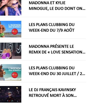
MADONNA ET KYLIE
MINOGUE, LE DUO DONT ON
RÊVAIT ARRIVE ENFIN
LES PLANS CLUBBING DU
WEEK-END DU 7/9 AOÛT
MADONNA PRÉSENTE LE
REMIX DE « LOVE SENSATION »
AVEC KYLIE MINOGUE À LA
WORLDPRIDE AMSTERDAM
LES PLANS CLUBBING DU
2026
WEEK-END DU 30 JUILLET / 2
AOÛT
LE DJ FRANÇAIS KAVINSKY
RETROUVÉ MORT À SON
DOMICILE PARISIEN