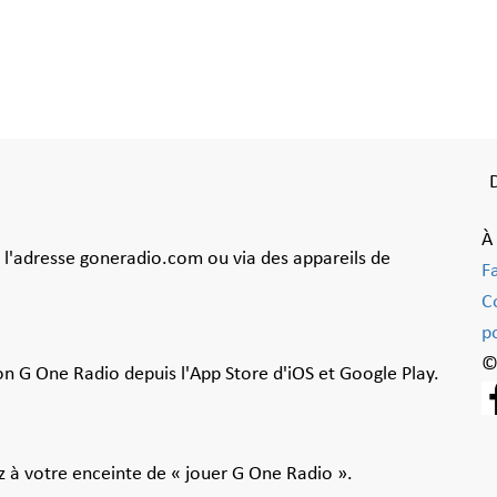
À
à l'adresse goneradio.com ou via des appareils de
F
C
po
©
ion G One Radio depuis l'App Store d'iOS et Google Play.
 à votre enceinte de « jouer G One Radio ».