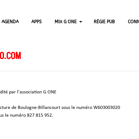
AGENDA
APPS
MIX G ONE
RÉGIE PUB
CONN
IO.COM
ité par l'association G ONE
fécture de Boulogne-Billancourt sous le numéro W603003020
ous le numéro 827 815 952.