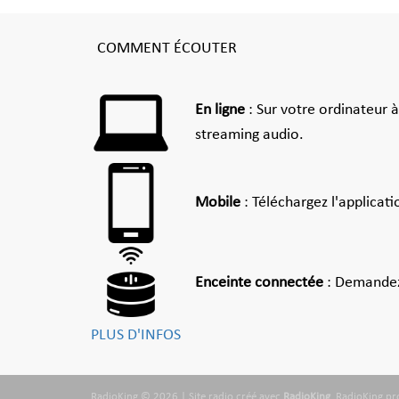
COMMENT ÉCOUTER
En ligne
: Sur votre ordinateur 
streaming audio.
Mobile
: Téléchargez l'applicat
Enceinte connectée
: Demandez
PLUS D'INFOS
RadioKing © 2026 | Site radio créé avec
RadioKing
. RadioKing p