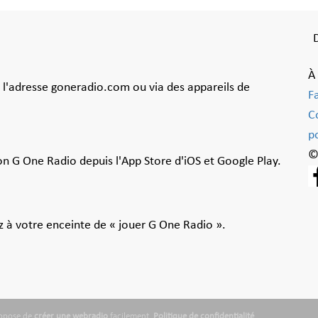
À
à l'adresse goneradio.com ou via des appareils de
F
C
po
©
ion G One Radio depuis l'App Store d'iOS et Google Play.
 à votre enceinte de « jouer G One Radio ».
ropose de
créer une webradio
facilement.
Politique de confidentialité