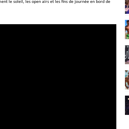
nt le soleil, les open airs et les fins de journée en bord de