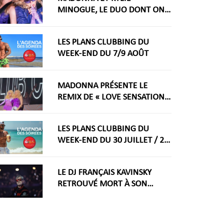
MINOGUE, LE DUO DONT ON
RÊVAIT ARRIVE ENFIN
LES PLANS CLUBBING DU
WEEK-END DU 7/9 AOÛT
MADONNA PRÉSENTE LE
REMIX DE « LOVE SENSATION »
AVEC KYLIE MINOGUE À LA
WORLDPRIDE AMSTERDAM
LES PLANS CLUBBING DU
2026
WEEK-END DU 30 JUILLET / 2
AOÛT
LE DJ FRANÇAIS KAVINSKY
RETROUVÉ MORT À SON
DOMICILE PARISIEN