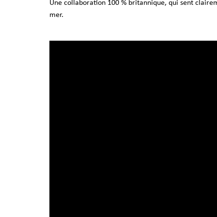
Une collaboration 100 % britannique, qui sent claireme
mer.