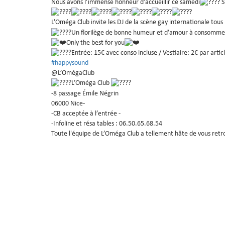
Nous avons l’immense honneur d’accueillir ce samedi
S
L’Oméga Club invite les DJ de la scène gay internationale tous 
Un florilège de bonne humeur et d’amour à consomme
Only the best for you
Entrée: 15€ avec conso incluse / Vestiaire: 2€ par articl
#happysound
@L’OmégaClub
L’Oméga Club
-8 passage Émile Négrin
06000 Nice-
-CB acceptée à l’entrée -
-Infoline et résa tables : 06.50.65.68.54
Toute l'équipe de L’Oméga Club a tellement hâte de vous retro