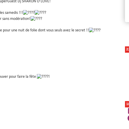
uperGuest Dj SHARON O’LOVE!
les samedis !!!
r sans modération!
e pour une nuit de folie dont vous seuls avez le secret !!
2
uver pour faire la fête
!
1