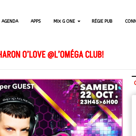
AGENDA
APPS
MIX G ONE
RÉGIE PUB
CONN
SHARON O’LOVE @L’OMÉGA CLUB!