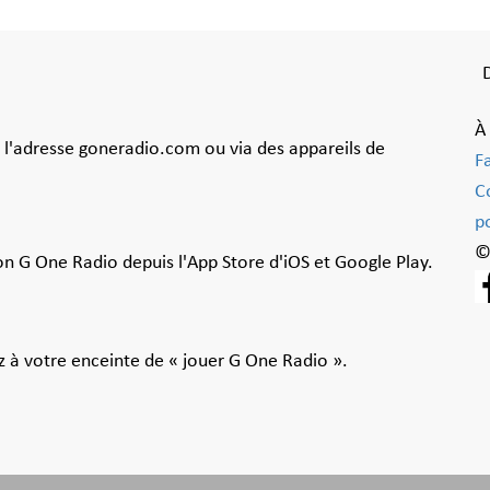
À
à l'adresse goneradio.com ou via des appareils de
F
C
po
©
ion G One Radio depuis l'App Store d'iOS et Google Play.
 à votre enceinte de « jouer G One Radio ».