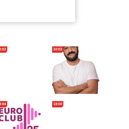
2:02
20:02
8:04
18:00