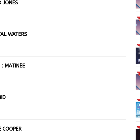
O JONES
TAL WATERS
 : MATINÉE
BID
VE COOPER