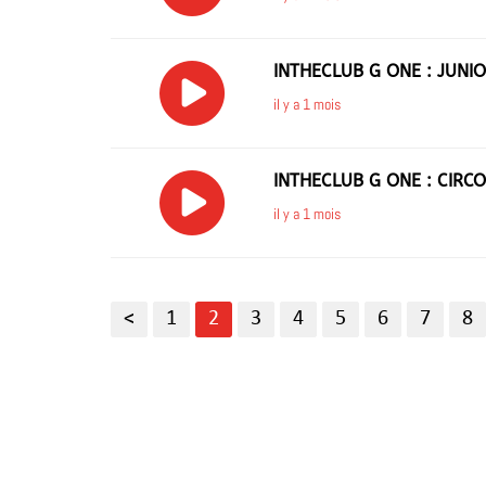
INTHECLUB G ONE : JUNI
il y a 1 mois
INTHECLUB G ONE : CIRC
il y a 1 mois
<
1
2
3
4
5
6
7
8