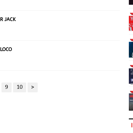
OR JACK
OLOCO
9
10
>