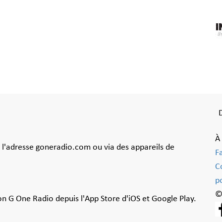
À
à l'adresse goneradio.com ou via des appareils de
F
C
po
©
ion G One Radio depuis l'App Store d'iOS et Google Play.