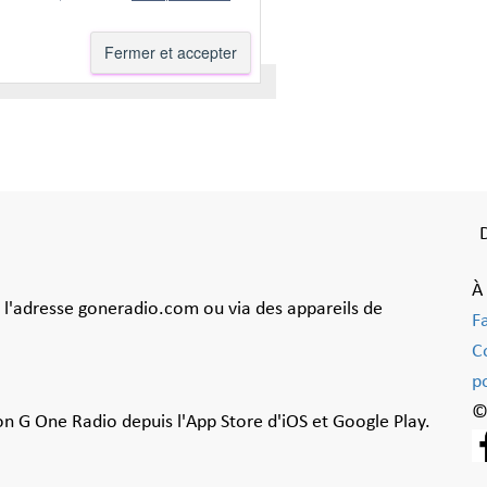
À
à l'adresse goneradio.com ou via des appareils de
F
C
po
©
ion G One Radio depuis l'App Store d'iOS et Google Play.